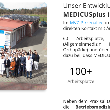
Unser Entwickl
MEDICUSplus i
Im
MVZ Birkenallee
in
direkten Kontakt mit Ä
60 Arbeitsplätze
(Allgemeinmedizin, 
Orthopädie) und über 
dazu bei, dass MEDICU
100+
Arbeitsplätze
Neben dem Praxisallta
die
Betriebsmedizi