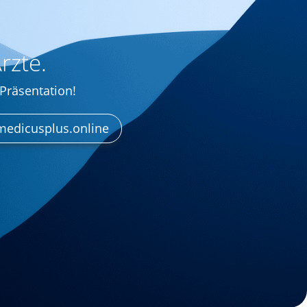
rzte.
-Präsentation!
edicusplus.online