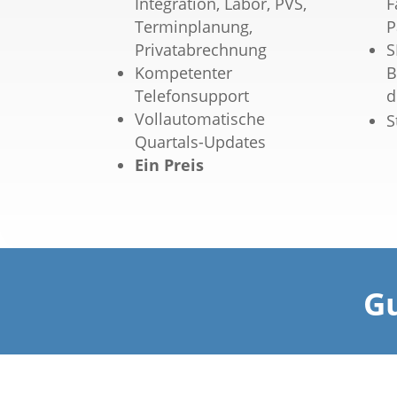
Integration, Labor, PVS,
F
Terminplanung,
P
Privatabrechnung
S
Kompetenter
B
Telefonsupport
d
Vollautomatische
S
Quartals-Updates
Ein Preis
G